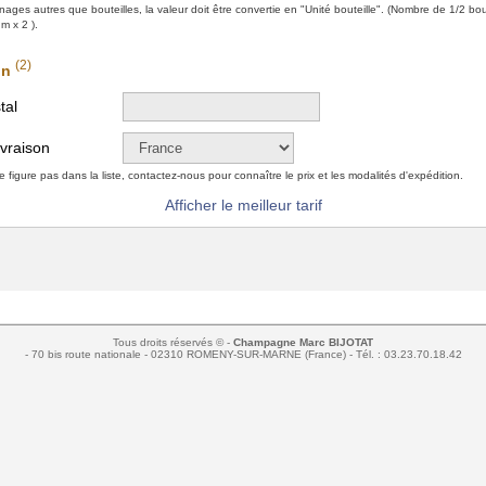
ages autres que bouteilles, la valeur doit être convertie en "Unité bouteille". (Nombre de 1/2 bout
 x 2 ).
(2)
on
tal
ivraison
 figure pas dans la liste, contactez-nous pour connaître le prix et les modalités d'expédition.
Afficher le meilleur tarif
Tous droits réservés © -
Champagne Marc BIJOTAT
- 70 bis route nationale - 02310 ROMENY-SUR-MARNE (France) - Tél. : 03.23.70.18.42