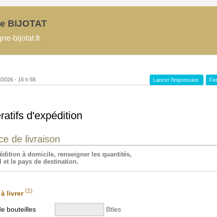
e BIJOTAT
-bijotat.fr
8/2026 - 16 h 58.
Lancer l'impression
Fer
atifs d'expédition
ce de livraison
dition à domicile, renseigner les quantités,
 et le pays de destination.
(1)
à livrer
 bouteilles
Btles